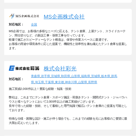
MS企画株式会社
全国
対応地区：
MS企画では、お客様の多様なニーズに応える、テント倉庫、上屋テント、スライドカーテ
ン、間仕切りなど、の新設工事・張替工事を行っています。
軽量で施工がスピーディーなテント構造は、保管や作業スペースに最適です。
お客様の用途や環境条件に応じた提案で、機能性と効率性を兼ね備えたテント倉庫を提案し
ます。
株式会社彩光
青森県
岩手県
宮城県
秋田県
山形県
福島県
茨城県
栃木県
群馬
対応地区：
県
埼玉県
千葉県
東京都
神奈川県
山梨県
長野県
施工実績2,000件以上！豊富な経験・知識・技術
弊社は、これまでにテント倉庫・スポーツ施設・荷捌きテント・開閉式テント・ジャバラハ
ウスと様々なテントにおいて2,000件以上の施工実績がございます。
長年で培った経験・技術、そして蓄積した専門知識で幅広いテント倉庫のご提案を可能とし
ております。
特殊な仕様・困難な設計・施工が伴う場合でも、これまでの経験を元にお客様のご要望に最
大限お応えいたします。