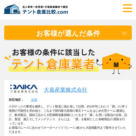
お客様が選んだ条件
大嘉産業株式会社
全国
対応地区：
小川テックの事業を継承し、テント製造に端を発して以降、約100年にわたり「膜」の 持つ
無限の可能性を求め続け、これまで国内最大規模の東京ドームをはじめ大型ドーム 建築な
ど、帆布製品、膜加工品から大型膜構造建築物にいたるまで「膜」を用いる製品の企画、設
計、製造、施工そしてメンテナンス、さらには、「膜」を素材とした各種商品の 開発を行
っています。
お客様のニーズに合わせてオーダーメイドでシート1枚から大規模案件まで製作させていた
だきます。